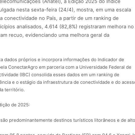
elecomunicações (Anatel), a Edição 2025 do Índice
vulgada nesta sexta-feira (24/4), mostra, em uma escala
 conectividade no País, a partir de um ranking de
cípios analisados, 4.614 (82,8%) registraram melhora no
ram recuo, evidenciando uma melhora geral da
liza dados próprios e incorpora informações do Indicador de
pela ConectarAgro em parceria com a Universidade Federal de
ectividade (IBC) consolida esses dados em um ranking de
ncia e o estágio da infraestrutura de conectividade e do acess
 território.
dição de 2025:
ão predominantemente destinos turísticos litorâneos e de alt