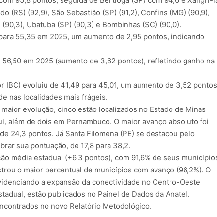
 com 95,8 pontos, seguida de Bertioga (SP) com 94,6 e Xangri-l
(RS) (92,9), São Sebastião (SP) (91,2), Confins (MG) (90,9),
 (90,3), Ubatuba (SP) (90,3) e Bombinhas (SC) (90,0).
para 55,35 em 2025, um aumento de 2,95 pontos, indicando
56,50 em 2025 (aumento de 3,62 pontos), refletindo ganho na
r IBC) evoluiu de 41,49 para 45,01, um aumento de 3,52 pontos
e nas localidades mais frágeis.
maior evolução, cinco estão localizados no Estado de Minas
ul, além de dois em Pernambuco. O maior avanço absoluto foi
 de 24,3 pontos. Já Santa Filomena (PE) se destacou pelo
brar sua pontuação, de 17,8 para 38,2.
ação média estadual (+6,3 pontos), com 91,6% de seus município
trou o maior percentual de municípios com avanço (96,2%). O
videnciando a expansão da conectividade no Centro-Oeste.
stadual, estão publicados no Painel de Dados da Anatel.
encontrados no novo Relatório Metodológico.