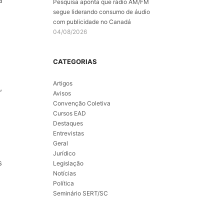
á
Pesquisa aponta que rádio AM/FM
segue liderando consumo de áudio
com publicidade no Canadá
04/08/2026
CATEGORIAS
Artigos
,
Avisos
Convenção Coletiva
Cursos EAD
Destaques
Entrevistas
Geral
Jurídico
s
Legislação
Notícias
Política
Seminário SERT/SC