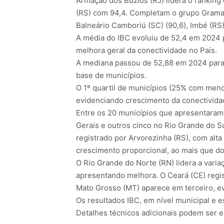
Armação dos Búzios (RJ) lidera o ranking
(RS) com 94,4. Completam o grupo Gramado 
Balneário Camboriú (SC) (90,6), Imbé (RS)
A média do IBC evoluiu de 52,4 em 2024 
melhora geral da conectividade no País.
A mediana passou de 52,88 em 2024 para 
base de municípios.
O 1º quartil de municípios (25% com meno
evidenciando crescimento da conectividad
Entre os 20 municípios que apresentaram 
Gerais e outros cinco no Rio Grande do S
registrado por Arvorezinha (RS), com alta
crescimento proporcional, ao mais que do
O Rio Grande do Norte (RN) lidera a vari
apresentando melhora. O Ceará (CE) regis
Mato Grosso (MT) aparece em terceiro, e
Os resultados IBC, em nível municipal e e
Detalhes técnicos adicionais podem ser 