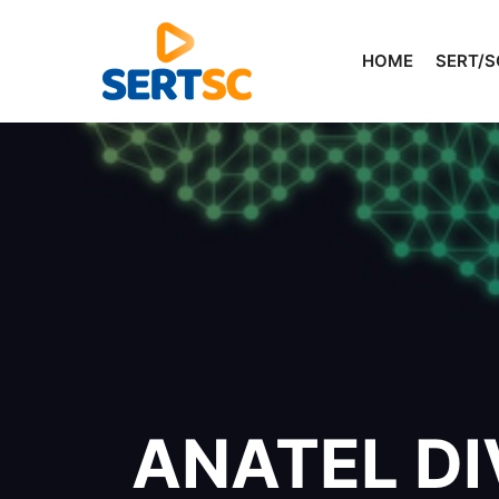
HOME
SERT/S
ANATEL D