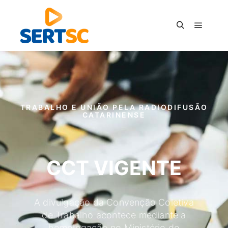
TRABALHO E UNIÃO PELA RADIODIFUSÃO
CATARINENSE
CCT VIGENTE
A divulgação da Convenção Coletiva
de Trabalho acontece mediante a
homologação no Ministério do